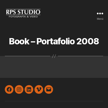
Menú
Rodolfo
Paez
-
Estudio
Book – Portafolio 2008
de
Fotografía
Publicitaria
&
Video
Facebook
Instagram
Linkedin
Vimeo
E-
Mail