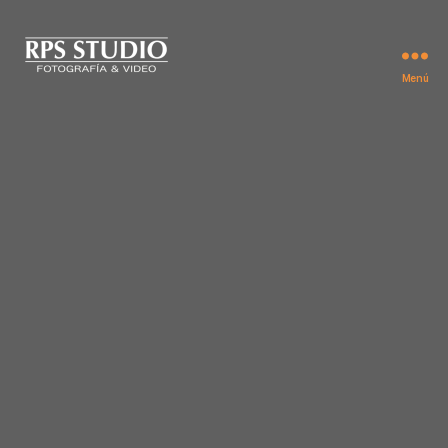
Menú
Rodolfo
Paez
-
Estudio
de
Fotografía
Publicitaria
&
Video